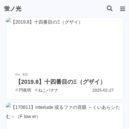
蛍ノ光
Gal
未読
【2019.8】十四番目のΞ（グザイ）
閂夜明
ねこバナナ
2025-02-27