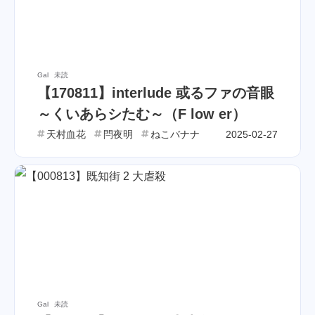
Gal
未読
【170811】interlude 或るファの音眼
～くいあらシたむ～（F low er）
天村血花
閂夜明
ねこバナナ
2025-02-27
Gal
未読