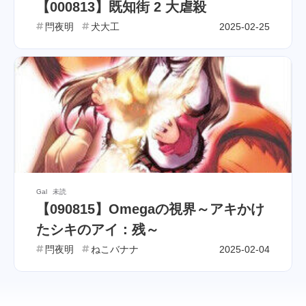
【000813】既知街 2 大虐殺
閂夜明
犬大工
2025-02-25
Gal
未読
【090815】Omegaの視界～アキかけ
たシキのアイ：残～
閂夜明
ねこバナナ
2025-02-04